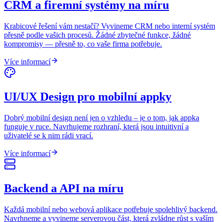
CRM a firemní systémy na míru
Krabicové řešení vám nestačí? Vyvineme CRM nebo interní systém
přesně podle vašich procesů. Žádné zbytečné funkce, žádné
kompromisy — přesně to, co vaše firma potřebuje.
Více informací
UI/UX Design pro mobilní appky
Dobrý mobilní design není jen o vzhledu – je o tom, jak appka
funguje v ruce. Navrhujeme rozhraní, která jsou intuitivní a
uživatelé se k nim rádi vrací.
Více informací
Backend a API na míru
Každá mobilní nebo webová aplikace potřebuje spolehlivý backend.
Navrhneme a vyvineme serverovou část, která zvládne růst s vaším