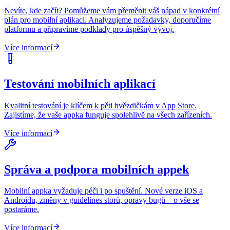
Nevíte, kde začít? Pomůžeme vám přeměnit váš nápad v konkrétní
plán pro mobilní aplikaci. Analyzujeme požadavky, doporučíme
platformu a připravíme podklady pro úspěšný vývoj.
Více informací
Testování mobilních aplikací
Kvalitní testování je klíčem k pěti hvězdičkám v App Store.
Zajistíme, že vaše appka funguje spolehlivě na všech zařízeních.
Více informací
Správa a podpora mobilních appek
Mobilní appka vyžaduje péči i po spuštění. Nové verze iOS a
Androidu, změny v guidelines storů, opravy bugů – o vše se
postaráme.
Více informací