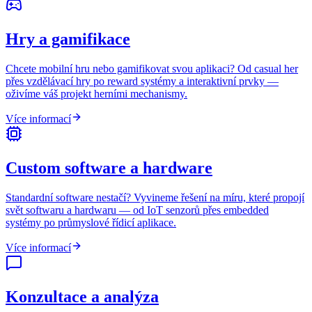
Hry a gamifikace
Chcete mobilní hru nebo gamifikovat svou aplikaci? Od casual her
přes vzdělávací hry po reward systémy a interaktivní prvky —
oživíme váš projekt herními mechanismy.
Více informací
Custom software a hardware
Standardní software nestačí? Vyvineme řešení na míru, které propojí
svět softwaru a hardwaru — od IoT senzorů přes embedded
systémy po průmyslové řídicí aplikace.
Více informací
Konzultace a analýza