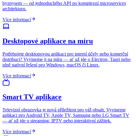
byznysem — od jednoduchého API po komplexní microservices
architekturu.
Více informací
Desktopové aplikace na míru
Potřebujete desktopovou aplikaci pro interní účely nebo komerční
distribuci? Vyvineme ji na míru — ať už jde o Electron, Tauri nebo
plně nativní řešení pro Windows, macOS či Linux.
Více informací
Smart TV aplikace
Televizní obrazovka je nová příležitost pro váš obsah. Vyvineme
aplikaci pro Android TV, Apple TV, Samsung nebo LG Smart TV
— ať už jde o streaming, IPTV nebo interaktivní zážitek.
Více informací