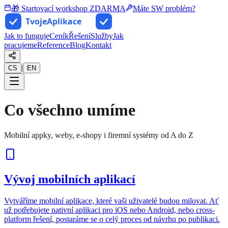
🎁 Startovací workshop ZDARMA
Máte SW problém?
Jak to funguje
Ceník
Řešení
Služby
Jak
pracujeme
Reference
Blog
Kontakt
|
CS
EN
Co všechno umíme
Mobilní appky, weby, e-shopy i firemní systémy od A do Z
Vývoj mobilních aplikací
Vytváříme mobilní aplikace, které vaši uživatelé budou milovat. Ať
už potřebujete nativní aplikaci pro iOS nebo Android, nebo cross-
platform řešení, postaráme se o celý proces od návrhu po publikaci.