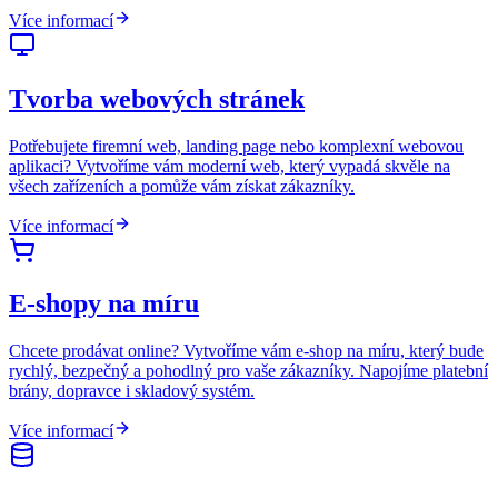
Více informací
Tvorba webových stránek
Potřebujete firemní web, landing page nebo komplexní webovou
aplikaci? Vytvoříme vám moderní web, který vypadá skvěle na
všech zařízeních a pomůže vám získat zákazníky.
Více informací
E-shopy na míru
Chcete prodávat online? Vytvoříme vám e-shop na míru, který bude
rychlý, bezpečný a pohodlný pro vaše zákazníky. Napojíme platební
brány, dopravce i skladový systém.
Více informací