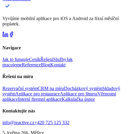
Vyvíjíme mobilní aplikace pro iOS a Android za fixní měsíční
poplatek.
Navigace
Jak to funguje
Ceník
Řešení
Služby
Jak
pracujeme
Reference
Blog
Kontakt
Řešení na míru
Rezervační systém
CRM na míru
Docházkový systém
Skladový
systém
Aplikace pro restaurace
Aplikace pro fitness
Věrnostní
aplikace
Interní firemní aplikace
Kalkulačka úspor
Kontaktujte nás
info@reactive.cz
+420 725 125 332
5. května 266, Měšice