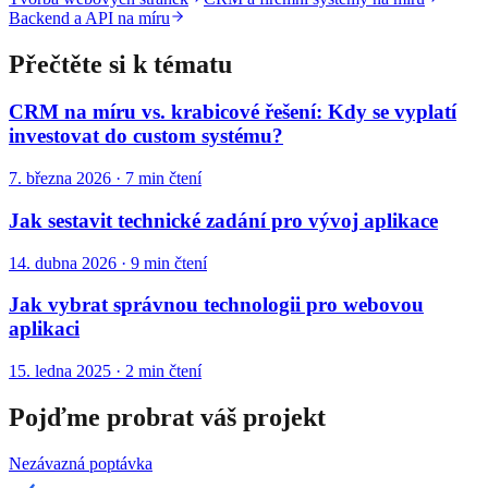
Backend a API na míru
Přečtěte si k tématu
CRM na míru vs. krabicové řešení: Kdy se vyplatí
investovat do custom systému?
7. března 2026
·
7
min čtení
Jak sestavit technické zadání pro vývoj aplikace
14. dubna 2026
·
9
min čtení
Jak vybrat správnou technologii pro webovou
aplikaci
15. ledna 2025
·
2
min čtení
Pojďme probrat váš projekt
Nezávazná poptávka