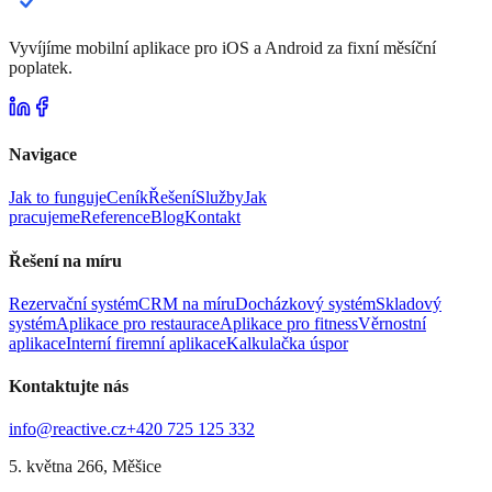
Vyvíjíme mobilní aplikace pro iOS a Android za fixní měsíční
poplatek.
Navigace
Jak to funguje
Ceník
Řešení
Služby
Jak
pracujeme
Reference
Blog
Kontakt
Řešení na míru
Rezervační systém
CRM na míru
Docházkový systém
Skladový
systém
Aplikace pro restaurace
Aplikace pro fitness
Věrnostní
aplikace
Interní firemní aplikace
Kalkulačka úspor
Kontaktujte nás
info@reactive.cz
+420 725 125 332
5. května 266, Měšice