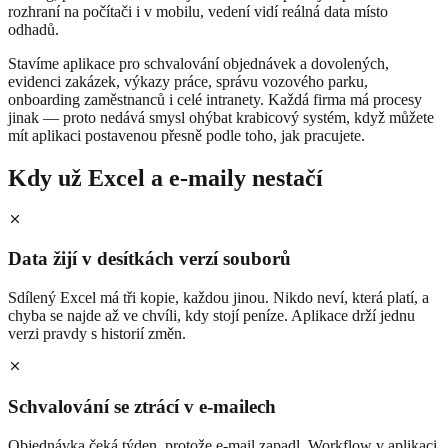
rozhraní na počítači i v mobilu, vedení vidí reálná data místo
odhadů.
Stavíme aplikace pro schvalování objednávek a dovolených,
evidenci zakázek, výkazy práce, správu vozového parku,
onboarding zaměstnanců i celé intranety. Každá firma má procesy
jinak — proto nedává smysl ohýbat krabicový systém, když můžete
mít aplikaci postavenou přesně podle toho, jak pracujete.
Kdy už Excel a e-maily nestačí
Data žijí v desítkách verzí souborů
Sdílený Excel má tři kopie, každou jinou. Nikdo neví, která platí, a
chyba se najde až ve chvíli, kdy stojí peníze. Aplikace drží jednu
verzi pravdy s historií změn.
Schvalování se ztrácí v e-mailech
Objednávka čeká týden, protože e-mail zapadl. Workflow v aplikaci