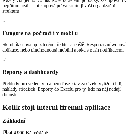
Každý vidí jen to, co má. Role, oddělení, pobočky, zastupování v
nepřítomnosti — přístupová práva kopírují vaši organizační
strukturu.
Funguje na počítači i v mobilu
Skladník schvaluje z terénu, ředitel z letiště. Responzivní webová
aplikace, nebo plnohodnotná mobilní appka s push notifikacemi.
Reporty a dashboardy
Přehledy pro vedení v reálném čase: stav zakázek, vytížení lidí,
náklady středisek. Exporty do Excelu pro ty, kdo na něj nedají
dopustit.
Kolik stojí interní firemní aplikace
Základní
od 4 900 Kč
měsíčně