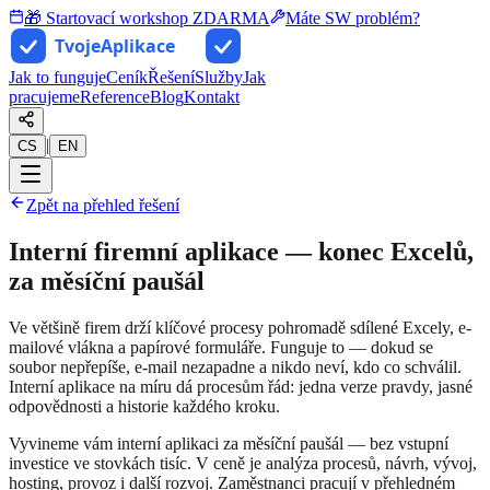
🎁 Startovací workshop ZDARMA
Máte SW problém?
Jak to funguje
Ceník
Řešení
Služby
Jak
pracujeme
Reference
Blog
Kontakt
|
CS
EN
Zpět na přehled řešení
Interní firemní aplikace — konec Excelů,
za měsíční paušál
Ve většině firem drží klíčové procesy pohromadě sdílené Excely, e-
mailové vlákna a papírové formuláře. Funguje to — dokud se
soubor nepřepíše, e-mail nezapadne a nikdo neví, kdo co schválil.
Interní aplikace na míru dá procesům řád: jedna verze pravdy, jasné
odpovědnosti a historie každého kroku.
Vyvineme vám interní aplikaci za měsíční paušál — bez vstupní
investice ve stovkách tisíc. V ceně je analýza procesů, návrh, vývoj,
hosting, provoz i další rozvoj. Zaměstnanci pracují v přehledném