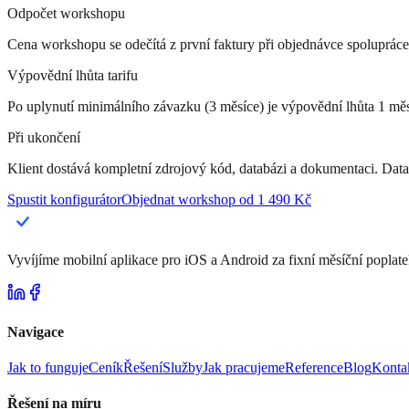
Odpočet workshopu
Cena workshopu se odečítá z první faktury při objednávce spolupráce
Výpovědní lhůta tarifu
Po uplynutí minimálního závazku (3 měsíce) je výpovědní lhůta 1 mě
Při ukončení
Klient dostává kompletní zdrojový kód, databázi a dokumentaci. Data
Spustit konfigurátor
Objednat workshop od 1 490 Kč
Vyvíjíme mobilní aplikace pro iOS a Android za fixní měsíční poplate
Navigace
Jak to funguje
Ceník
Řešení
Služby
Jak pracujeme
Reference
Blog
Konta
Řešení na míru