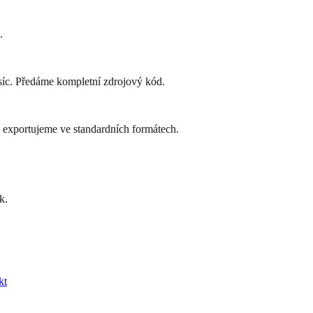
.
síc. Předáme kompletní zdrojový kód.
 exportujeme ve standardních formátech.
k.
kt