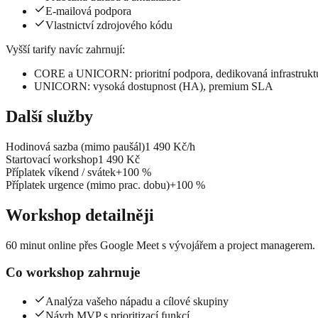
E-mailová podpora
Vlastnictví zdrojového kódu
Vyšší tarify navíc zahrnují
:
CORE a UNICORN: prioritní podpora, dedikovaná infrastruktu
UNICORN: vysoká dostupnost (HA), premium SLA
Další služby
Hodinová sazba (mimo paušál)
1 490 Kč/h
Startovací workshop
1 490 Kč
Příplatek víkend / svátek
+100 %
Příplatek urgence (mimo prac. dobu)
+100 %
Workshop detailněji
60 minut online přes Google Meet s vývojářem a project managerem
Co workshop zahrnuje
Analýza vašeho nápadu a cílové skupiny
Návrh MVP s prioritizací funkcí