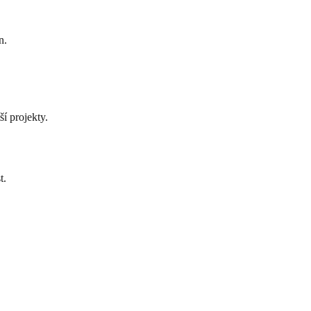
n.
í projekty.
t.