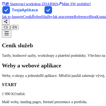
🎁 Startovací workshop ZDARMA
Máte SW problém?
Jak to funguje
Ceník
Řešení
Služby
Jak pracujeme
Reference
Blog
Konta
|
CS
EN
Ceník služeb
Tarify, hodinové sazby, workshopy a platební podmínky. Všechno na
Weby a webové aplikace
Weby, e-shopy a jednodušší aplikace. Měsíční paušál zahrnuje vývoj,
START
1 990 Kč
/měsíc
Malé weby, landing pages, firemní prezentace a portfolia.