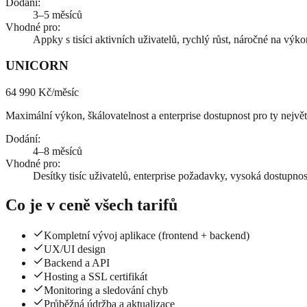
Dodání
:
3–5 měsíců
Vhodné pro
:
Appky s tisíci aktivních uživatelů, rychlý růst, náročné na výko
UNICORN
64 990 Kč
/měsíc
Maximální výkon, škálovatelnost a enterprise dostupnost pro ty největš
Dodání
:
4–8 měsíců
Vhodné pro
:
Desítky tisíc uživatelů, enterprise požadavky, vysoká dostupnos
Co je v ceně všech tarifů
Kompletní vývoj aplikace (frontend + backend)
UX/UI design
Backend a API
Hosting a SSL certifikát
Monitoring a sledování chyb
Průběžná údržba a aktualizace