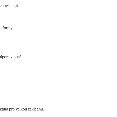
 webová appka.
latformy.
odpora v ceně.
uktura pro velkou základnu.