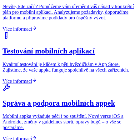
Nevíte, kde začít? Pomůžeme vám přeměnit váš nápad v konkrétní
plán pro mobilní aplikaci. Analyzujeme požadavky, doporučíme
platformu a připravíme podklady pro úspěšný vývoj.
Více informací
Testování mobilních aplikací
Kvalitní testování je klíčem k pěti hvězdičkám v App Store.
Zajistíme, že vaše appka funguje spolehlivě na všech zařízeních.
Více informací
Správa a podpora mobilních appek
Mobilní appka vyžaduje péči i po spuštění. Nové verze iOS a
Androidu, změny v guidelines storů, opravy bugů – o vše se
postaráme.
Více informací