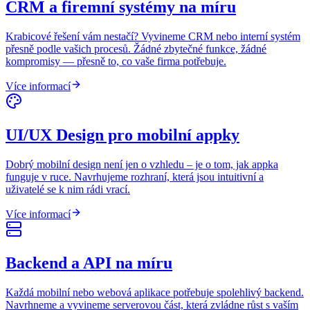
CRM a firemní systémy na míru
Krabicové řešení vám nestačí? Vyvineme CRM nebo interní systém
přesně podle vašich procesů. Žádné zbytečné funkce, žádné
kompromisy — přesně to, co vaše firma potřebuje.
Více informací
UI/UX Design pro mobilní appky
Dobrý mobilní design není jen o vzhledu – je o tom, jak appka
funguje v ruce. Navrhujeme rozhraní, která jsou intuitivní a
uživatelé se k nim rádi vrací.
Více informací
Backend a API na míru
Každá mobilní nebo webová aplikace potřebuje spolehlivý backend.
Navrhneme a vyvineme serverovou část, která zvládne růst s vaším