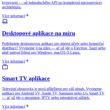
byznysem — od jednoduchého API po komplexní microservices
architekturu.
Více informací
Desktopové aplikace na míru
Potřebujete desktopovou aplikaci pro interní účely nebo komerční
distribuci? Vyvineme ji na míru — ať už jde o Electron, Tauri nebo
plně nativní řešení pro Windows, macOS či Linux.
Více informací
Smart TV aplikace
Televizní obrazovka je nová příležitost pro váš obsah. Vyvineme
aplikaci pro Android TV, Apple TV, Samsung nebo LG Smart TV
— ať už jde o streaming, IPTV nebo interaktivní zážitek.
Více informací