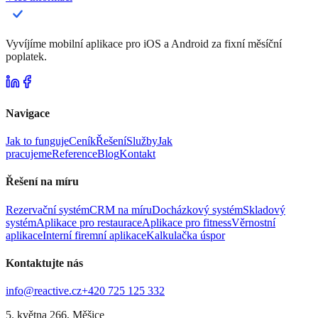
Vyvíjíme mobilní aplikace pro iOS a Android za fixní měsíční
poplatek.
Navigace
Jak to funguje
Ceník
Řešení
Služby
Jak
pracujeme
Reference
Blog
Kontakt
Řešení na míru
Rezervační systém
CRM na míru
Docházkový systém
Skladový
systém
Aplikace pro restaurace
Aplikace pro fitness
Věrnostní
aplikace
Interní firemní aplikace
Kalkulačka úspor
Kontaktujte nás
info@reactive.cz
+420 725 125 332
5. května 266, Měšice