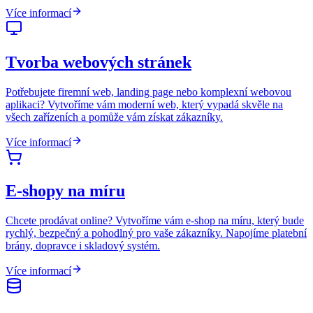
Více informací
Tvorba webových stránek
Potřebujete firemní web, landing page nebo komplexní webovou
aplikaci? Vytvoříme vám moderní web, který vypadá skvěle na
všech zařízeních a pomůže vám získat zákazníky.
Více informací
E-shopy na míru
Chcete prodávat online? Vytvoříme vám e-shop na míru, který bude
rychlý, bezpečný a pohodlný pro vaše zákazníky. Napojíme platební
brány, dopravce i skladový systém.
Více informací