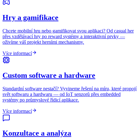
Hry a gamifikace
Chcete mobilní hru nebo gamifikovat svou aplikaci? Od casual her
přes vzdělávací hry po reward systémy a interaktivní prvky —
oživíme váš projekt herními mechanismy.
Více informací
Custom software a hardware
Standardní software nestačí? Vyvineme řešení na míru, které propojí
svět softwaru a hardwaru — od IoT senzorů přes embedded
systémy po průmyslové řídicí aplikace.
Více informací
Konzultace a analýza