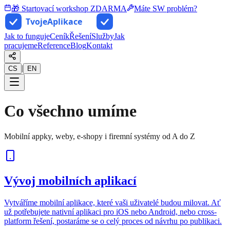
🎁 Startovací workshop ZDARMA
Máte SW problém?
Jak to funguje
Ceník
Řešení
Služby
Jak
pracujeme
Reference
Blog
Kontakt
|
CS
EN
Co všechno umíme
Mobilní appky, weby, e-shopy i firemní systémy od A do Z
Vývoj mobilních aplikací
Vytváříme mobilní aplikace, které vaši uživatelé budou milovat. Ať
už potřebujete nativní aplikaci pro iOS nebo Android, nebo cross-
platform řešení, postaráme se o celý proces od návrhu po publikaci.